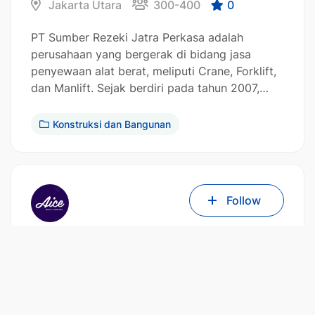
Jakarta Utara
300-400
0
PT Sumber Rezeki Jatra Perkasa adalah
perusahaan yang bergerak di bidang jasa
penyewaan alat berat, meliputi Crane, Forklift,
dan Manlift. Sejak berdiri pada tahun 2007,…
Konstruksi dan Bangunan
Follow
Aice Group Holdings Pte Ltd
Jakarta Utara
300-400
0
Aice Group Holdings Pte Ltd adalah
perusahaan es krim yang berdiri sejak 2014