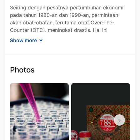
Seiring dengan pesatnya pertumbuhan ekonomi
pada tahun 1980-an dan 1990-an, permintaan
akan obat-obatan, terutama obat Over-The-
Counter (OTC), meningkat drastis. Hal ini
mendorong industri farmasi untuk memperluas
Show more
jangkauan distribusi mereka. Namun, terbatasnya
infrastruktur saat itu menjadi tantangan besar
dalam memenuhi permintaan pasar. PT Sarwa
Manggalla Raya berhasil mengatasi hambatan ini
Photos
dengan membangun jaringan distribusi yang kuat
dan efisien di lima pulau utama di Indonesia.
Sejarah dan
Perkembangan PT
Sarwa Manggalla Raya