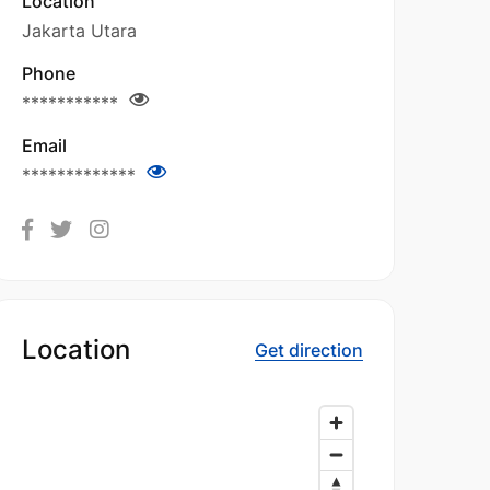
Location
Jakarta Utara
Phone
***********
Email
*************
Location
Get direction