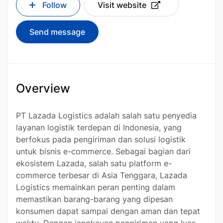
Follow
Visit website
Send message
Overview
PT Lazada Logistics adalah salah satu penyedia
layanan logistik terdepan di Indonesia, yang
berfokus pada pengiriman dan solusi logistik
untuk bisnis e-commerce. Sebagai bagian dari
ekosistem Lazada, salah satu platform e-
commerce terbesar di Asia Tenggara, Lazada
Logistics memainkan peran penting dalam
memastikan barang-barang yang dipesan
konsumen dapat sampai dengan aman dan tepat
waktu. Dengan jangkauan pengiriman yang luas