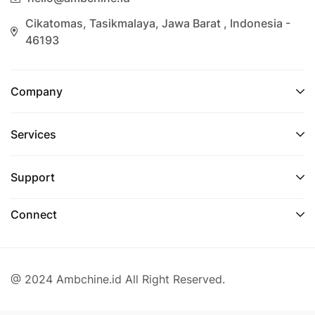
berada dalam proses pengiriman. Hal ini
Cikatomas, Tasikmalaya, Jawa Barat , Indonesia -
memberikan transparansi yang lebih tinggi dalam
46193
pengiriman barang dan membantu konsumen
untuk merencanakan penerimaan barang dengan
lebih baik.
Company
Selain itu, sistem pelacakan real-time ini juga
memberikan keuntungan bagi penjual, karena
Services
mereka dapat memantau status pengiriman
barang ke konsumen. Dengan adanya informasi
Support
yang selalu diperbarui, penjual dapat memberikan
informasi yang lebih akurat kepada pelanggan
Connect
mereka mengenai status pengiriman.
Automatisasi di Gudang
@ 2024 Ambchine.id All Right Reserved.
Untuk meningkatkan efisiensi dalam pengelolaan
gudang, PT Lazada Logistics telah menerapkan