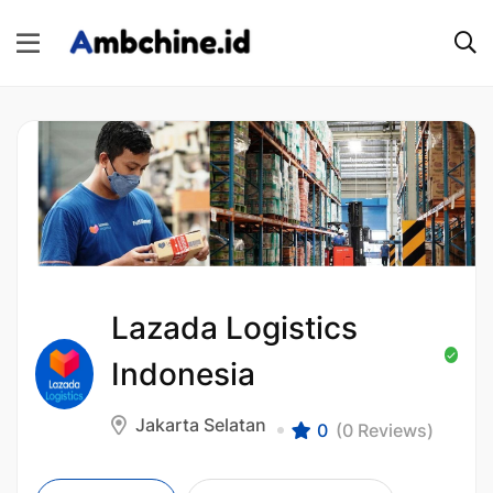
Lazada Logistics
Indonesia
Jakarta Selatan
0
(0 Reviews)