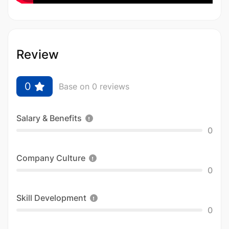
adalah pengelolaan gudang dan distribusi barang.
Perusahaan ini memiliki fasilitas pergudangan
yang tersebar di beberapa lokasi strategis di
Indonesia, memungkinkan proses penyimpanan
Review
dan distribusi barang menjadi lebih efisien. Lazada
Logistics menggunakan teknologi modern untuk
memantau persediaan barang secara real-time,
0
Base on 0 reviews
sehingga penjual dan pembeli dapat melacak
status produk mereka dengan mudah.
Salary & Benefits
0
Selain itu, sistem distribusi yang digunakan oleh
Lazada Logistics memungkinkan barang-barang
dikirim dari gudang terdekat dengan lokasi
Company Culture
konsumen, sehingga waktu pengiriman menjadi
0
lebih cepat dan biaya logistik dapat ditekan. Hal
ini sangat penting dalam industri e-commerce
Skill Development
yang mengutamakan kecepatan dan keandalan
0
pengiriman.