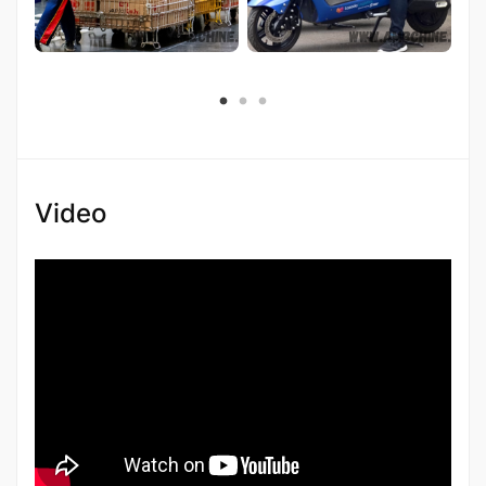
Lazada Logistics
PT Lazada Logistics menawarkan berbagai
layanan logistik yang terintegrasi untuk
mendukung operasional bisnis e-commerce.
Layanan ini mencakup pengelolaan gudang,
distribusi, pengiriman paket, serta dukungan
logistik untuk penjual di platform Lazada. Dengan
jaringan logistik yang luas, Lazada Logistics
Video
mampu menjangkau berbagai wilayah di
Indonesia, termasuk daerah-daerah terpencil yang
sering kali menjadi tantangan dalam pengiriman
barang.
Pengelolaan Gudang
dan Distribusi
Salah satu layanan utama PT Lazada Logistics