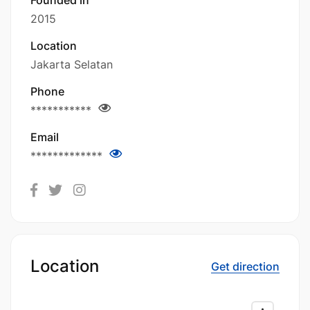
menguntungkan konsumen, tetapi juga membantu
pelaku bisnis online dalam menawarkan opsi
2015
pengiriman yang lebih fleksibel kepada pelanggan
Location
mereka. Dengan berbagai pilihan tersebut, Lazada
Jakarta Selatan
Logistics mendukung terciptanya pengalaman
belanja yang lebih baik bagi konsumen.
Phone
***********
Dukungan Logistik
Email
untuk Penjual
*************
Selain melayani pengiriman untuk konsumen, PT
Lazada Logistics juga menyediakan dukungan
logistik untuk para penjual di platform Lazada.
Layanan ini mencakup pengelolaan stok,
pengemasan, hingga pengiriman langsung ke
Location
Get direction
konsumen. Dengan dukungan ini, para penjual
dapat fokus pada pengembangan bisnis mereka
tanpa perlu khawatir mengenai logistik dan