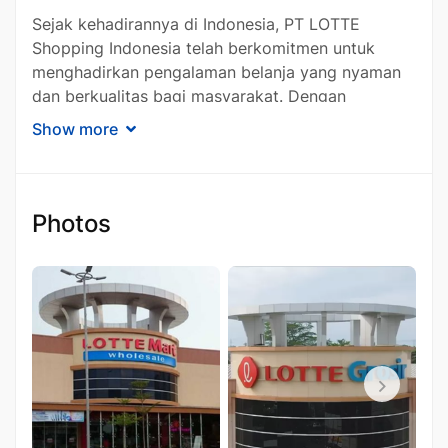
Sejak kehadirannya di Indonesia, PT LOTTE
Shopping Indonesia telah berkomitmen untuk
menghadirkan pengalaman belanja yang nyaman
dan berkualitas bagi masyarakat. Dengan
dukungan jaringan yang luas serta berbagai
Show more
program promosi menarik, perusahaan ini terus
berkembang dan memperluas pasarnya,
menjadikannya salah satu pemain utama dalam
industri ritel di Indonesia.
Photos
Sejarah dan
Perkembangan PT
LOTTE Shopping
Indonesia