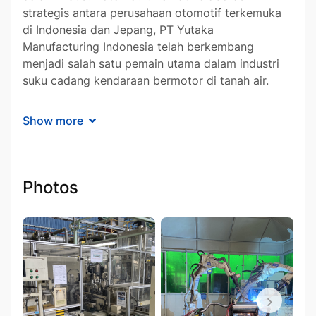
strategis antara perusahaan otomotif terkemuka
di Indonesia dan Jepang, PT Yutaka
Manufacturing Indonesia telah berkembang
menjadi salah satu pemain utama dalam industri
suku cadang kendaraan bermotor di tanah air.
Berlokasi di kawasan industri MM2100, Cikarang
Show more
Barat, Bekasi, PT Yutaka Manufacturing Indonesia
memiliki fasilitas produksi yang modern dan
canggih. Dengan teknologi manufaktur mutakhir
dan didukung oleh standar kualitas yang ketat,
Photos
perusahaan ini mampu memenuhi permintaan
pasar yang semakin meningkat, baik dari dalam
negeri maupun luar negeri. Inovasi berkelanjutan
dan kepatuhan terhadap standar internasional
telah membuat perusahaan ini menjadi mitra
terpercaya bagi produsen otomotif terkemuka.