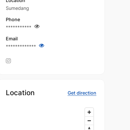
Location
Sumedang
Phone
***********
Email
*************
Location
Get direction