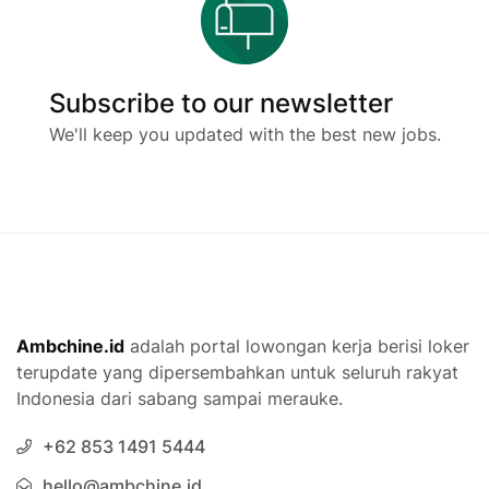
pengembangan infrastruktur rel yang aman dan
efisien. Kualitas layanan dan produk yang
dihadirkan menjadi bukti komitmen perusahaan
dalam memajukan industri transportasi rel
Subscribe to our newsletter
nasional.
We'll keep you updated with the best new jobs.
Keberhasilan PT Len Railway Systems tidak hanya
tercermin dari proyek-proyek besar yang telah
diselesaikan, tetapi juga dari kontribusinya dalam
meningkatkan keselamatan dan kenyamanan
transportasi publik. Dengan terus berinovasi dan
mengikuti perkembangan teknologi, perusahaan
ini siap menghadapi tantangan masa depan dalam
Ambchine.id
adalah portal lowongan kerja berisi loker
industri perkeretaapian.
terupdate yang dipersembahkan untuk seluruh rakyat
Indonesia dari sabang sampai merauke.
FAQ
+62 853 1491 5444
Apa itu PT Len Railway Systems?
hello@ambchine.id