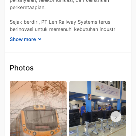
perkeretaapian.
Sejak berdiri, PT Len Railway Systems terus
berinovasi untuk memenuhi kebutuhan industri
transportasi rel yang semakin berkembang.
Show more
Dengan tim ahli yang berpengalaman dan
teknologi canggih, perusahaan ini berhasil
menghadirkan solusi sistem perkeretaapian yang
sesuai dengan standar internasional. Komitmen
Photos
terhadap kualitas dan keselamatan menjadi
prioritas utama dalam setiap proyek yang
dikerjakan.
Profil PT Len Railway
Systems
PT Len Railway Systems berdiri sebagai bagian