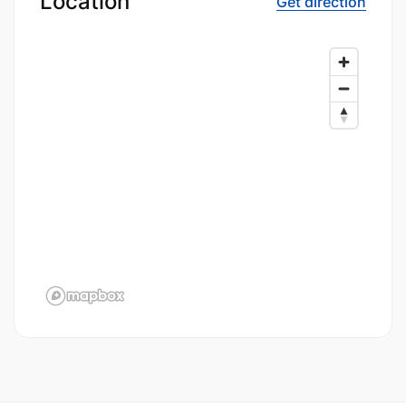
Location
Get direction
Selain memperkuat pasar domestik, perusahaan
juga mengembangkan jangkauan bisnis ke
berbagai negara. Dengan dukungan fasilitas
produksi yang memadai serta pengelolaan
operasional yang terencana, PT Kino Indonesia
Tbk terus meningkatkan daya saingnya di industri
barang konsumsi yang semakin berkembang.
Peran PT Kino
Indonesia Tbk dalam
Industri FMCG
Indonesia