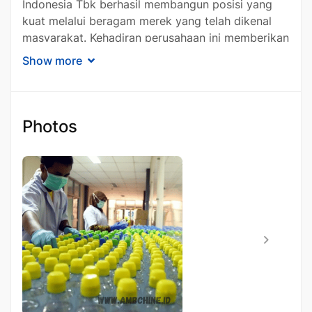
Indonesia Tbk berhasil membangun posisi yang
kuat melalui beragam merek yang telah dikenal
masyarakat. Kehadiran perusahaan ini memberikan
kontribusi dalam memenuhi kebutuhan konsumen
Show more
Indonesia melalui produk yang praktis, mudah
dijangkau, dan sesuai dengan perkembangan
pasar. Artikel ini akan membahas profil
perusahaan, lini bisnis, serta perkembangan PT
Photos
Kino Indonesia Tbk secara lebih mendalam.
Profil PT Kino Indonesia
Tbk
PT Kino Indonesia Tbk adalah perusahaan yang
bergerak di sektor Fast Moving Consumer Goods
(FMCG) atau barang konsumsi yang memiliki
tingkat perputaran penjualan tinggi. Perusahaan ini