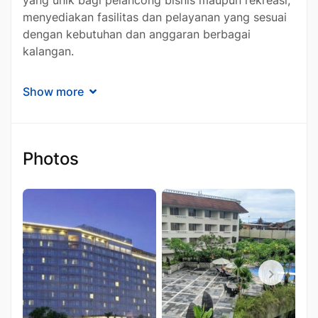
menyediakan fasilitas dan pelayanan yang sesuai
dengan kebutuhan dan anggaran berbagai
kalangan.
Santika Indonesia Hotels & Resorts membedakan
Show more
diri melalui keramahtamahan khas Indonesia yang
ditampilkan dalam setiap aspek layanannya.
Berbagai hotel dalam jaringan ini menyajikan
tradisi lokal yang berpadu dengan fasilitas
Photos
modern, menghadirkan kenyamanan bagi para
tamu di setiap kamar, kolam renang, lounge, dan
area hotel lainnya. Melalui layanan yang
menyeluruh, jaringan hotel ini menjadi pilihan ideal
bagi wisatawan yang ingin merasakan sentuhan
Indonesia sambil tetap memenuhi kebutuhan
bisnis mereka dengan fasilitas seperti Wi-Fi
berkecepatan tinggi yang tersedia di seluruh
kamar dan area umum hotel.