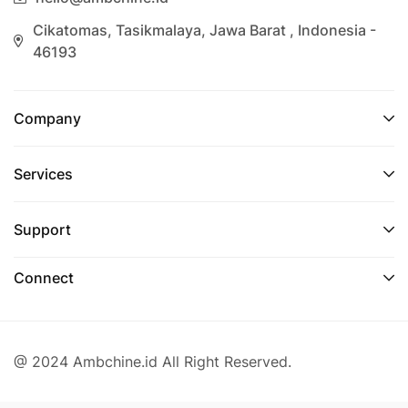
merasakan sentuhan budaya Indonesia dalam
Cikatomas, Tasikmalaya, Jawa Barat , Indonesia -
pengalaman menginap mereka.
46193
Berbagai fasilitas seperti kamar nyaman, kolam
renang, lounge, serta hidangan khas Indonesia
Company
membuat Santika Indonesia Hotels & Resorts
unggul di antara jaringan hotel lainnya. Dengan
fokus pada kenyamanan dan kepuasan tamu, PT
Services
Grahawita Santika terus berusaha untuk
menghadirkan pengalaman menginap yang
Support
autentik, nyaman, dan terjangkau di berbagai kota
di Indonesia.
Connect
FAQ
Kapan PT Grahawita Santika mendirikan jaringan
@ 2024 Ambchine.id All Right Reserved.
Santika Indonesia Hotels & Resorts?