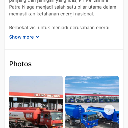
Patra Niaga menjadi salah satu pilar utama dalam
memastikan ketahanan energi nasional.
Berbekal visi untuk menjadi perusahaan energi
yang terdepan dan terpercaya, PT Pertamina
Show more
Patra Niaga terus berinovasi dalam menghadapi
tantangan industri energi. Selain distribusi energi,
perusahaan ini juga mengembangkan layanan
niaga berbasis teknologi dan efisiensi guna
Photos
memberikan nilai tambah kepada pelanggan.
Dengan model bisnis yang adaptif, PT Pertamina
Patra Niaga turut berkontribusi dalam mendukung
keberlanjutan energi dan mendorong transformasi
industri ke arah yang lebih ramah lingkungan.
Peran Strategis PT