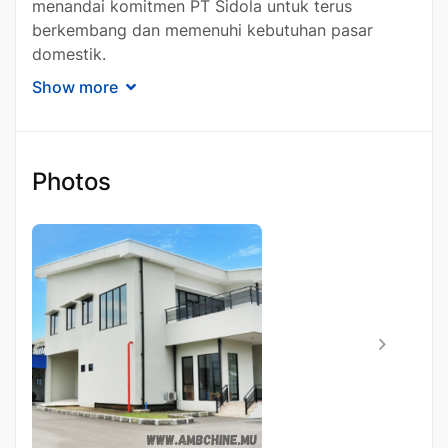
menandai komitmen PT Sidola untuk terus
berkembang dan memenuhi kebutuhan pasar
domestik.
Show more
Bidang usaha yang ditekuni oleh PT Sidola
meliputi pembuatan dan perdagangan produk
chemicals, consumer goods, serta medical
equipment. PT Sidola menawarkan produk yang
Photos
dapat dibagi menjadi tiga kategori utama, yakni
produk makanan, obat tradisional, dan perbekalan
kesehatan rumah tangga. Beberapa produk
andalan dari PT Sidola termasuk Cuka Makan DIXI,
Garam DOLINA, Minyak Kayu Putih SIDOLA, dan
pembersih lantai rumah tangga. Kualitas produk
yang dihasilkan PT Sidola telah teruji dan mampu
bersaing di pasar Indonesia.
Sejarah dan