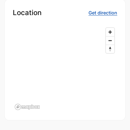
kebutuhan mereka.
Location
Get direction
Selain layanan distribusi, setiap cabang Pamy
Pneumatic Indonesia juga dilengkapi dengan tim
yang berpengalaman dalam bidang teknis
pneumatik. Tim ini siap memberikan dukungan
teknis kepada pelanggan dalam proses instalasi
dan perawatan produk. Dengan adanya layanan
ini, perusahaan tidak hanya menjual produk tetapi
juga menyediakan solusi yang komprehensif bagi
para pelanggannya.
Harga Kompetitif
dengan Kualitas
Terjamin