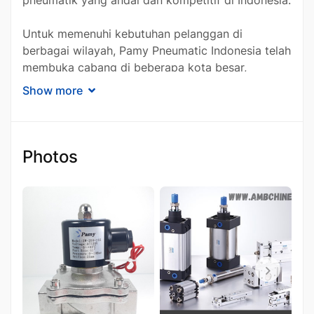
Untuk memenuhi kebutuhan pelanggan di
berbagai wilayah, Pamy Pneumatic Indonesia telah
membuka cabang di beberapa kota besar,
termasuk Jakarta, Semarang, dan Surabaya.
Show more
Dengan jaringan distribusi yang luas, perusahaan
ini berfokus pada efisiensi waktu dan kecepatan
layanan guna memberikan kenyamanan maksimal
bagi pelanggan di seluruh Indonesia. Selain itu,
Photos
Pamy Pneumatic Indonesia mengedepankan
kualitas produk dengan harga yang kompetitif
untuk mendukung berbagai kebutuhan industri.
Keunggulan Produk
Pamy Pneumatic
Pamy Pneumatic Indonesia menawarkan produk